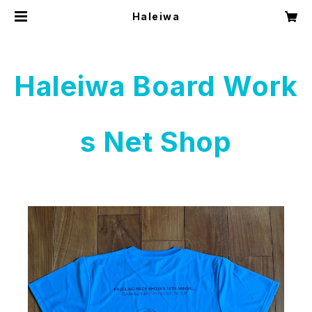
Haleiwa
Haleiwa Board Work
s Net Shop